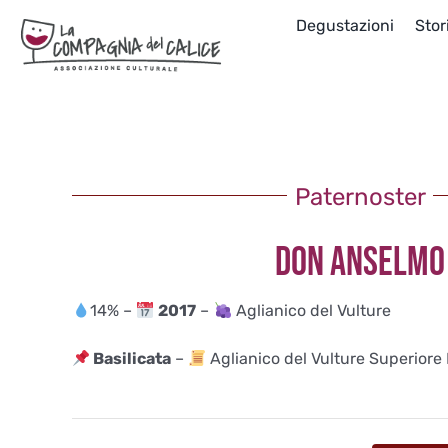
Salta
Degustazioni
Stor
al
contenuto
Paternoster
DON ANSELMO
14% –
2017
–
Aglianico del Vulture
Basilicata
–
Aglianico del Vulture Superior