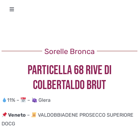
Salta
Toggle
al
Navigation
contenuto
Degustazioni
Storico Eventi
Sorelle Bronca
PARTICELLA 68 RIVE DI
Corsi
COLBERTALDO BRUT
Regala un’esperienza
11% –
–
Glera
Ricevi Newsletter
Veneto
–
VALDOBBIADENE PROSECCO SUPERIORE
DOCG
L’associazione