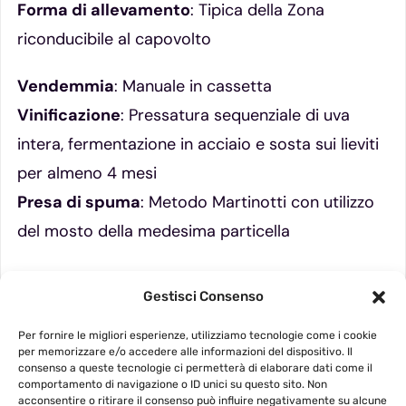
Forma di allevamento
: Tipica della Zona
riconducibile al capovolto
Vendemmia
: Manuale in cassetta
Vinificazione
: Pressatura sequenziale di uva
intera, fermentazione in acciaio e sosta sui lieviti
per almeno 4 mesi
Presa di spuma
: Metodo Martinotti con utilizzo
del mosto della medesima particella
Il Vino
: Perlage elegante dalla spuma cremosa. La
Gestisci Consenso
conformazione del suolo e l’esposizione sud
conferiscono florealità con alcune note di frutta
Per fornire le migliori esperienze, utilizziamo tecnologie come i cookie
per memorizzare e/o accedere alle informazioni del dispositivo. Il
gialla e un gusto pieno ed equilibrato
consenso a queste tecnologie ci permetterà di elaborare dati come il
comportamento di navigazione o ID unici su questo sito. Non
acconsentire o ritirare il consenso può influire negativamente su alcune