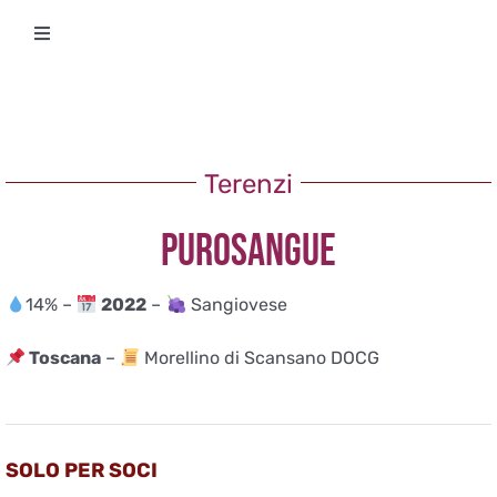
Salta
Toggle
al
Navigation
contenuto
Degustazioni
Storico Eventi
Terenzi
PUROSANGUE
Corsi
14% –
2022
–
Sangiovese
Regala un’esperienza
Toscana
–
Morellino di Scansano DOCG
Ricevi Newsletter
L’associazione
SOLO PER SOCI