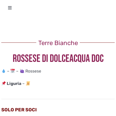
Salta
Toggle
al
Navigation
contenuto
Degustazioni
Storico Eventi
Terre Bianche
ROSSESE DI DOLCEACQUA DOC
Corsi
–
–
Rossese
Regala un’esperienza
Liguria
–
Ricevi Newsletter
L’associazione
SOLO PER SOCI