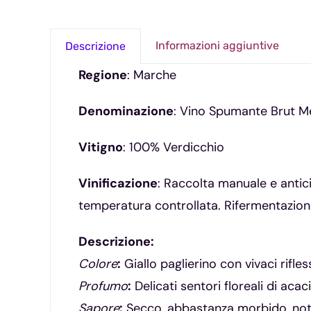
Informazioni aggiuntive
Descrizione
Regione
: Marche
Denominazione
: Vino Spumante Brut 
Vitigno
: 100% Verdicchio
Vinificazione
: Raccolta manuale e antic
temperatura controllata. Rifermentazion
Descrizione:
Colore
:
Giallo paglierino con vivaci rifle
Profumo
:
Delicati sentori floreali di acac
Sapore
:
Secco, abbastanza morbido, note