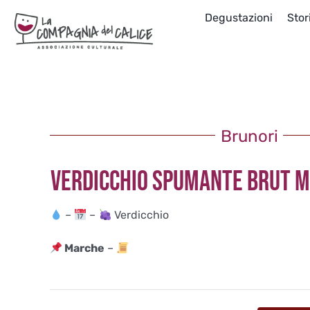
Salta
Degustazioni
Stor
al
contenuto
Brunori
VERDICCHIO SPUMANTE BRUT 
–
–
Verdicchio
Marche
–