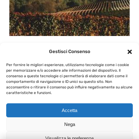
I cru del Barolo, il clou del Barolo
Gestisci Consenso
Per fornire le migliori esperienze, utilizziamo tecnologie come i cookie
Monvigliero, Rocche dell’Annunziata, Coste di Rose,
per memorizzare e/o accedere alle informazioni del dispositivo. Il
consenso a queste tecnologie ci permetterà di elaborare dati come il
Bricco Boschis, Cerretta e [...]
comportamento di navigazione o ID unici su questo sito. Non
acconsentire o ritirare il consenso può influire negativamente su alcune
caratteristiche e funzioni.
Di
Gabriele Priano
|
18 Dicembre 2013
|
Le Serate del
su
Calice
|
Commenti disabilitati
I
Continua a leggere
Accetta
cru
del
Nega
Barolo,
il
Visualizza le preferenze