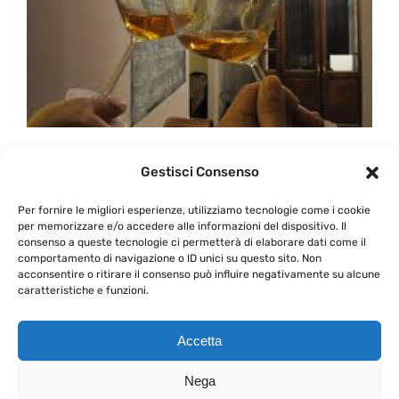
I vini Eroici
Gestisci Consenso
Per fornire le migliori esperienze, utilizziamo tecnologie come i cookie
I vini possono essere espressione di un territorio, di
per memorizzare e/o accedere alle informazioni del dispositivo. Il
consenso a queste tecnologie ci permetterà di elaborare dati come il
un’idea, [...]
comportamento di navigazione o ID unici su questo sito. Non
acconsentire o ritirare il consenso può influire negativamente su alcune
caratteristiche e funzioni.
Di
Davide Rosa
|
16 Aprile 2014
|
Le Serate del
su
Calice
|
Commenti disabilitati
I
Continua a leggere
Accetta
vini
Eroici
Nega