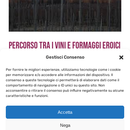
Percorso tra i vini e formaggi eroici
dell’Alto Piemonte
Gestisci Consenso
Per fornire le migliori esperienze, utilizziamo tecnologie come i cookie
Per i Piemontesi “occidentali”, per intenderci quelli
per memorizzare e/o accedere alle informazioni del dispositivo. Il
consenso a queste tecnologie ci permetterà di elaborare dati come il
delle province di [...]
comportamento di navigazione o ID unici su questo sito. Non
acconsentire o ritirare il consenso può influire negativamente su alcune
caratteristiche e funzioni.
Di
Gabriele Priano
|
1 Aprile 2013
|
Itinerando
|
Commenti
su
disabilitati
Percorso
Continua a leggere
Accetta
tra
i
Nega
vini