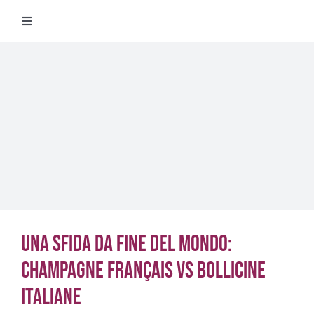
Salta
Toggle
al
Navigation
contenuto
Degustazioni
Storico Eventi
Corsi
Regala un’esperienza
Una sfida da fine del mondo:
Ricevi Newsletter
Champagne français vs Bollicine
L’associazione
italiane