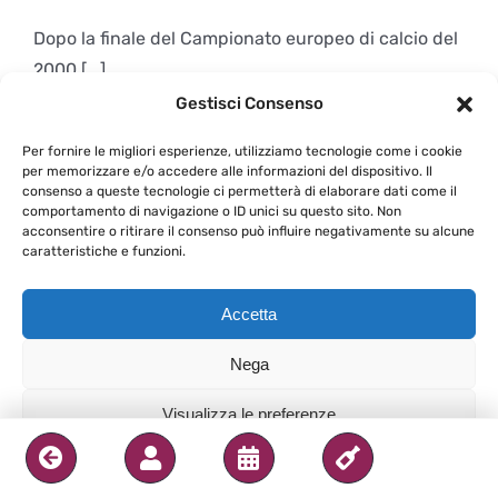
Dopo la finale del Campionato europeo di calcio del
2000 [...]
Gestisci Consenso
Di
Gabriele Priano
|
17 Dicembre 2012
|
Le Serate del Calice
|
1
Per fornire le migliori esperienze, utilizziamo tecnologie come i cookie
Commento
per memorizzare e/o accedere alle informazioni del dispositivo. Il
Continua a leggere
consenso a queste tecnologie ci permetterà di elaborare dati come il
comportamento di navigazione o ID unici su questo sito. Non
acconsentire o ritirare il consenso può influire negativamente su alcune
caratteristiche e funzioni.
Accetta
Nega
Visualizza le preferenze
Privacy