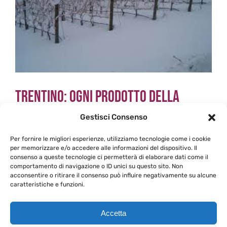
Trentino: ogni prodotto della
natura è una perla…sulla neve!
Gestisci Consenso
Per fornire le migliori esperienze, utilizziamo tecnologie come i cookie
Anche quest’anno una vacanza al Fai della
per memorizzare e/o accedere alle informazioni del dispositivo. Il
consenso a queste tecnologie ci permetterà di elaborare dati come il
Paganella sullle Dolomiti [...]
comportamento di navigazione o ID unici su questo sito. Non
acconsentire o ritirare il consenso può influire negativamente su alcune
caratteristiche e funzioni.
Di
Fabio Basso
|
21 Febbraio 2013
|
In Cantina
,
su
Itinerando
|
Commenti disabilitati
Trentino:
Continua a leggere
Accetta
ogni