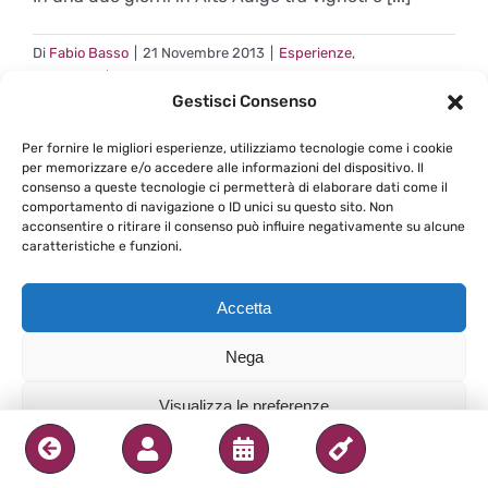
Di
Fabio Basso
|
21 Novembre 2013
|
Esperienze
,
su
Itinerando
|
Commenti disabilitati
Gestisci Consenso
Franz
Continua a leggere
Haas
Per fornire le migliori esperienze, utilizziamo tecnologie come i cookie
–
per memorizzare e/o accedere alle informazioni del dispositivo. Il
Il
consenso a queste tecnologie ci permetterà di elaborare dati come il
Pinot
comportamento di navigazione o ID unici su questo sito. Non
acconsentire o ritirare il consenso può influire negativamente su alcune
Nero
caratteristiche e funzioni.
che
guarda
sempre
Accetta
più
in
Nega
alto…
Visualizza le preferenze
Privacy