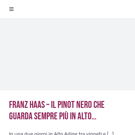
Salta
Toggle
al
Navigation
contenuto
Degustazioni
Storico Eventi
Corsi
Regala un’esperienza
Franz Haas – Il Pinot Nero che
Ricevi Newsletter
guarda sempre più in alto…
L’associazione
In una due giorni in Alto Adige tra vigneti e [...]