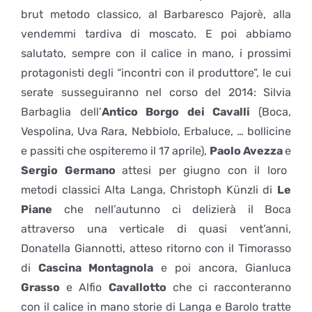
brut metodo classico, al Barbaresco Pajorè, alla
vendemmi tardiva di moscato. E poi abbiamo
salutato, sempre con il calice in mano, i prossimi
protagonisti degli “incontri con il produttore”, le cui
serate susseguiranno nel corso del 2014: Silvia
Barbaglia dell’
Antico Borgo dei Cavalli
(Boca,
Vespolina, Uva Rara, Nebbiolo, Erbaluce, … bollicine
e passiti che ospiteremo il 17 aprile),
Paolo Avezza
e
Sergio Germano
attesi per giugno con il loro
metodi classici Alta Langa, Christoph Künzli di
Le
Piane
che nell’autunno ci delizierà il Boca
attraverso una verticale di quasi vent’anni,
Donatella Giannotti, atteso ritorno con il Timorasso
di
Cascina Montagnola
e poi ancora, Gianluca
Grasso
e Alfio
Cavallotto
che ci racconteranno
con il calice in mano storie di Langa e Barolo tratte