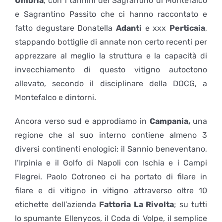
Umbria
, con i tannini del Sagrantino di Montefalco
e Sagrantino Passito che ci hanno raccontato e
fatto degustare Donatella
Adanti
e xxx
Perticaia
,
stappando bottiglie di annate non certo recenti per
apprezzare al meglio la struttura e la capacità di
invecchiamento di questo vitigno autoctono
allevato, secondo il disciplinare della DOCG, a
Montefalco e dintorni.
Ancora verso sud e approdiamo in
Campania,
una
regione che al suo interno contiene almeno 3
diversi continenti enologici: il Sannio beneventano,
l’Irpinia e il Golfo di Napoli con Ischia e i Campi
Flegrei. Paolo Cotroneo ci ha portato di filare in
filare e di vitigno in vitigno attraverso oltre 10
etichette dell’azienda
Fattoria La Rivolta
; su tutti
lo spumante Ellenycos, il Coda di Volpe, il semplice