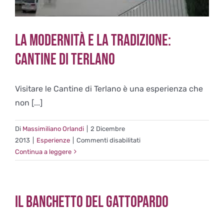
La modernità e la tradizione:
Cantine di Terlano
Visitare le Cantine di Terlano è una esperienza che
non [...]
Di
Massimiliano Orlandi
|
2 Dicembre
su
2013
|
Esperienze
|
Commenti disabilitati
La
Continua a leggere
modernità
e
la
Il banchetto del Gattopardo
tradizione:
Cantine
di