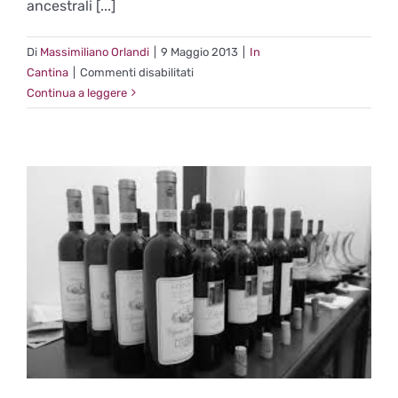
ancestrali [...]
Di
Massimiliano Orlandi
|
9 Maggio 2013
|
In
su
Cantina
|
Commenti disabilitati
Poderi
Continua a leggere
Giovanni
Rosso