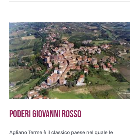
e
Andriano,
le
eccellenze
Alto
Atesine
Poderi Giovanni Rosso
Agliano Terme è il classico paese nel quale le