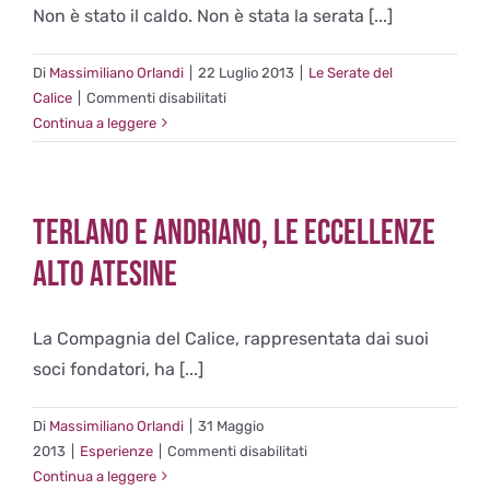
Non è stato il caldo. Non è stata la serata [...]
Terlano
Di
Massimiliano Orlandi
|
22 Luglio 2013
|
Le Serate del
su
Calice
|
Commenti disabilitati
Il
Continua a leggere
banchetto
del
Gattopardo
Terlano e Andriano, le eccellenze
Alto Atesine
La Compagnia del Calice, rappresentata dai suoi
soci fondatori, ha [...]
Di
Massimiliano Orlandi
|
31 Maggio
su
2013
|
Esperienze
|
Commenti disabilitati
Terlano
Continua a leggere