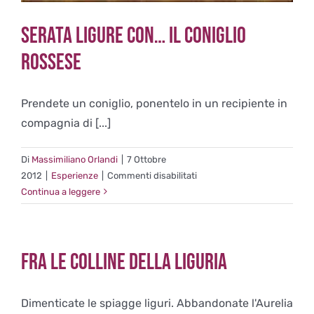
Serata ligure con… il coniglio
Rossese
Prendete un coniglio, ponentelo in un recipiente in
compagnia di [...]
Di
Massimiliano Orlandi
|
7 Ottobre
su
2012
|
Esperienze
|
Commenti disabilitati
Serata
Continua a leggere
ligure
con…
il
Fra le colline della Liguria
coniglio
Rossese
Dimenticate le spiagge liguri. Abbandonate l'Aurelia