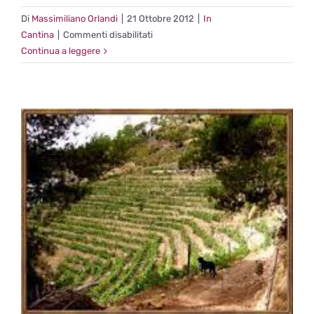
Di
Massimiliano Orlandi
|
21 Ottobre 2012
|
In
su
Cantina
|
Commenti disabilitati
Alla
Continua a leggere
ricerca
del
Timorasso