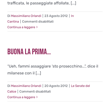
trafficata, le passeggiate affollate, [...]
Di
Massimiliano Orlandi
|
23 Agosto 2012
|
In
su
Cantina
|
Commenti disabilitati
Fra
Continua a leggere
le
colline
della
Buona la prima…
Liguria
“Ueh, fammi assaggiare 'sto prosecchino...”, dice il
milanese con il [...]
Di
Massimiliano Orlandi
|
20 Agosto 2012
|
Le Serate del
su
Calice
|
Commenti disabilitati
Buona
Continua a leggere
la
prima…