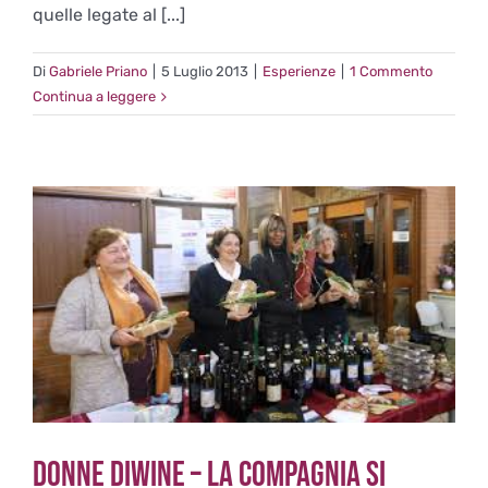
quelle legate al [...]
Di
Gabriele Priano
|
5 Luglio 2013
|
Esperienze
|
1 Commento
Continua a leggere
Donne diWine – La Compagnia si