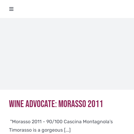
Salta
Toggle
al
Navigation
contenuto
Degustazioni
Storico Eventi
Corsi
Regala un’esperienza
Wine Advocate: Morasso 2011
Ricevi Newsletter
"Morasso 2011 - 90/100 Cascina Montagnola’s
L’associazione
Timorasso is a gorgeous [...]