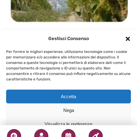
Alla ricerca del Timorasso
Gestisci Consenso
Per fornire le migliori esperienze, utilizziamo tecnologie come i cookie
Narra la leggenda che i vini bianchi migliori al
per memorizzare e/o accedere alle informazioni del dispositivo. Il
consenso a queste tecnologie ci permetterà di elaborare dati come il
mondo [...]
comportamento di navigazione o ID unici su questo sito. Non
acconsentire o ritirare il consenso può influire negativamente su alcune
caratteristiche e funzioni.
Di
Massimiliano Orlandi
|
21 Ottobre 2012
|
In
su
Cantina
|
Commenti disabilitati
Alla
Continua a leggere
Accetta
ricerca
del
Nega
Timorasso
Visualizza le preferenze